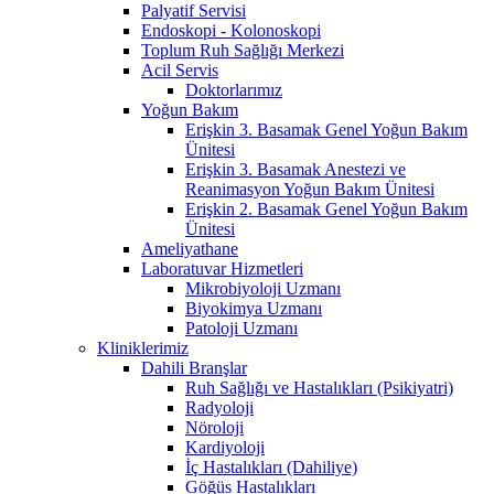
Palyatif Servisi
Endoskopi - Kolonoskopi
Toplum Ruh Sağlığı Merkezi
Acil Servis
Doktorlarımız
Yoğun Bakım
Erişkin 3. Basamak Genel Yoğun Bakım
Ünitesi
Erişkin 3. Basamak Anestezi ve
Reanimasyon Yoğun Bakım Ünitesi
Erişkin 2. Basamak Genel Yoğun Bakım
Ünitesi
Ameliyathane
Laboratuvar Hizmetleri
Mikrobiyoloji Uzmanı
Biyokimya Uzmanı
Patoloji Uzmanı
Kliniklerimiz
Dahili Branşlar
Ruh Sağlığı ve Hastalıkları (Psikiyatri)
Radyoloji
Nöroloji
Kardiyoloji
İç Hastalıkları (Dahiliye)
Göğüs Hastalıkları