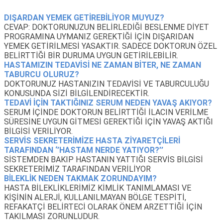
DIŞARDAN YEMEK GETİREBİLİYOR MUYUZ?
CEVAP: DOKTORUNUZUN BELİRLEDİĞİ BESLENME DİYET
PROGRAMINA UYMANIZ GEREKTİĞİ İÇİN DIŞARIDAN
YEMEK GETİRİLMESİ YASAKTIR. SADECE DOKTORUN ÖZEL
BELİRTTİĞİ BİR DURUMA UYGUN GETİRİLEBİLİR.
HASTAMIZIN TEDAVİSİ NE ZAMAN BİTER, NE ZAMAN
TABURCU OLURUZ?
DOKTORUNUZ HASTANIZIN TEDAVİSİ VE TABURCULUĞU
KONUSUNDA SİZİ BİLGİLENDİRECEKTİR.
TEDAVİ İÇİN TAKTIĞINIZ SERUM NEDEN YAVAŞ AKIYOR?
SERUM İÇİNDE DOKTORUN BELİRTTİĞİ İLACIN VERİLME
SÜRESİNE UYGUN GİTMESİ GEREKTİĞİ İÇİN YAVAŞ AKTIĞI
BİLGİSİ VERİLİYOR.
SERVİS SEKRETERİMİZE HASTA ZİYARETÇİLERİ
TARAFINDAN ‘’HASTAM NERDE YATIYOR?’’
SİSTEMDEN BAKIP HASTANIN YATTIĞI SERVİS BİLGİSİ
SEKRETERİMİZ TARAFINDAN VERİLİYOR
BİLEKLİK NEDEN TAKMAK ZORUNDAYIM?
HASTA BİLEKLİKLERİMİZ KİMLİK TANIMLAMASI VE
KİŞİNİN ALERJİ, KULLANILMAYAN BÖLGE TESPİTİ,
REFAKATÇİ BELİRTECİ OLARAK ÖNEM ARZETTİĞİ İÇİN
TAKILMASI ZORUNLUDUR.