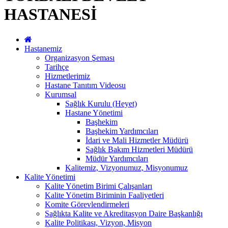
HASTANESİ
Hastanemiz
Organizasyon Şeması
Tarihçe
Hizmetlerimiz
Hastane Tanıtım Videosu
Kurumsal
Sağlık Kurulu (Heyet)
Hastane Yönetimi
Başhekim
Başhekim Yardımcıları
İdari ve Mali Hizmetler Müdürü
Sağlık Bakım Hizmetleri Müdürü
Müdür Yardımcıları
Kalitemiz, Vizyonumuz, Misyonumuz
Kalite Yönetimi
Kalite Yönetim Birimi Çalışanları
Kalite Yönetim Biriminin Faaliyetleri
Komite Görevlendirmeleri
Sağlıkta Kalite ve Akreditasyon Daire Başkanlığı
Kalite Politikası, Vizyon, Misyon