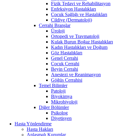
Fizik Tedavi ve Rehabilitasyon
Enfeksiyon Hastalıkları
Çocuk Sağlığı ve Hastalıkları
Cildiye (Dermatoloji)
Cerrahi Branşlar
Üroloji
Ortopedi ve Travmatoloji
Kulak Burun Boğaz Hastalıkları
Kadın Hastalıkları ve Doğum
Göz Hastalıkları
Genel Cerrahi
Çocuk Cerrahi
Beyin Cerrahi
Anestezi ve Reanimasyon
Göğüs Cerrahisi
Temel Bilimler
Patoloji
Biyokimya
Mikrobiyoloji
Diğer Bölümler
Psikolog
Diyetisyen
Hasta Yönlendirme
Hasta Hakları
Anlaşmalı Kurumlar