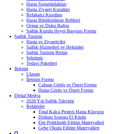
Hasta Sorumlulukları
Hasta Ziyaret Kuralları
Refakatçi Kuralları
Hasta Bilgilendirme Rehberi
Organ ve Doku Bağışı
Sağlık Kurulu Heyet Başvuru Formu
Sağlık Turizmi
Hasta ve Ziyaretçiler
Sağlık Hizmetleri ve Hekimler
Sağlık Turizmi Birimi
Şehrimiz
Tedavi Paketleri
İletişim
Ulaşım
İletişim Formu
Çalışan Görüş ve Öneri Formu
Hasta Görüş ve Öneri Formu
Dijital Medya
2026 Yılı Sağlık Takvimi
Rehberler
Total Kalça Protezi Hasta Klavuzu
Doğum Sonrası El Kitabı
Ebe Polikliniği Eğitim Materyalleri
Gebe Okulu Eğitim Materyalleri