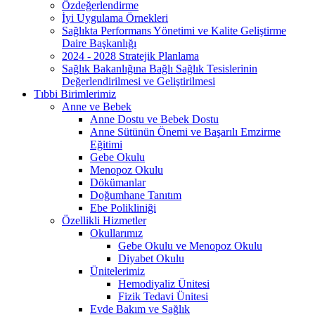
Özdeğerlendirme
İyi Uygulama Örnekleri
Sağlıkta Performans Yönetimi ve Kalite Geliştirme
Daire Başkanlığı
2024 - 2028 Stratejik Planlama
Sağlık Bakanlığına Bağlı Sağlık Tesislerinin
Değerlendirilmesi ve Geliştirilmesi
Tıbbi Birimlerimiz
Anne ve Bebek
Anne Dostu ve Bebek Dostu
Anne Sütünün Önemi ve Başarılı Emzirme
Eğitimi
Gebe Okulu
Menopoz Okulu
Dökümanlar
Doğumhane Tanıtım
Ebe Polikliniği
Özellikli Hizmetler
Okullarımız
Gebe Okulu ve Menopoz Okulu
Diyabet Okulu
Ünitelerimiz
Hemodiyaliz Ünitesi
Fizik Tedavi Ünitesi
Evde Bakım ve Sağlık