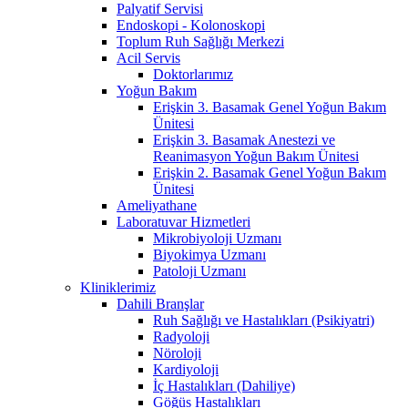
Palyatif Servisi
Endoskopi - Kolonoskopi
Toplum Ruh Sağlığı Merkezi
Acil Servis
Doktorlarımız
Yoğun Bakım
Erişkin 3. Basamak Genel Yoğun Bakım
Ünitesi
Erişkin 3. Basamak Anestezi ve
Reanimasyon Yoğun Bakım Ünitesi
Erişkin 2. Basamak Genel Yoğun Bakım
Ünitesi
Ameliyathane
Laboratuvar Hizmetleri
Mikrobiyoloji Uzmanı
Biyokimya Uzmanı
Patoloji Uzmanı
Kliniklerimiz
Dahili Branşlar
Ruh Sağlığı ve Hastalıkları (Psikiyatri)
Radyoloji
Nöroloji
Kardiyoloji
İç Hastalıkları (Dahiliye)
Göğüs Hastalıkları