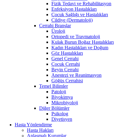
Fizik Tedavi ve Rehabilitasyon
Enfeksiyon Hastalıkları
Çocuk Sağlığı ve Hastalıkları
Cildiye (Dermatoloji)
Cerrahi Branşlar
Üroloji
Ortopedi ve Travmatoloji
Kulak Burun Boğaz Hastalıkları
Kadın Hastalıkları ve Doğum
Göz Hastalıkları
Genel Cerrahi
Çocuk Cerrahi
Beyin Cerrahi
Anestezi ve Reanimasyon
Göğüs Cerrahisi
Temel Bilimler
Patoloji
Biyokimya
Mikrobiyoloji
Diğer Bölümler
Psikolog
Diyetisyen
Hasta Yönlendirme
Hasta Hakları
Anlaşmalı Kurumlar