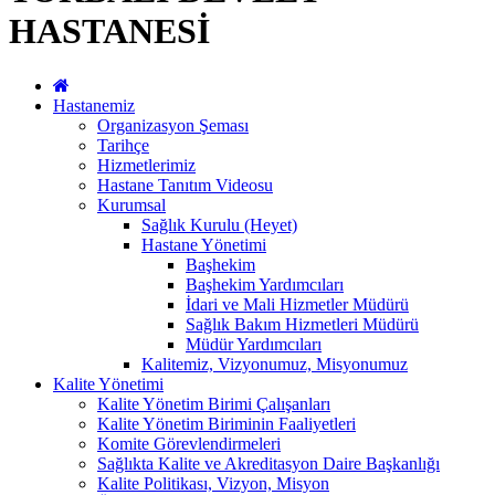
HASTANESİ
Hastanemiz
Organizasyon Şeması
Tarihçe
Hizmetlerimiz
Hastane Tanıtım Videosu
Kurumsal
Sağlık Kurulu (Heyet)
Hastane Yönetimi
Başhekim
Başhekim Yardımcıları
İdari ve Mali Hizmetler Müdürü
Sağlık Bakım Hizmetleri Müdürü
Müdür Yardımcıları
Kalitemiz, Vizyonumuz, Misyonumuz
Kalite Yönetimi
Kalite Yönetim Birimi Çalışanları
Kalite Yönetim Biriminin Faaliyetleri
Komite Görevlendirmeleri
Sağlıkta Kalite ve Akreditasyon Daire Başkanlığı
Kalite Politikası, Vizyon, Misyon