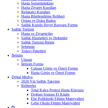
Hasta Sorumlulukları
Hasta Ziyaret Kuralları
Refakatçi Kuralları
Hasta Bilgilendirme Rehberi
Organ ve Doku Bağışı
Sağlık Kurulu Heyet Başvuru Formu
Sağlık Turizmi
Hasta ve Ziyaretçiler
Sağlık Hizmetleri ve Hekimler
Sağlık Turizmi Birimi
Şehrimiz
Tedavi Paketleri
İletişim
Ulaşım
İletişim Formu
Çalışan Görüş ve Öneri Formu
Hasta Görüş ve Öneri Formu
Dijital Medya
2026 Yılı Sağlık Takvimi
Rehberler
Total Kalça Protezi Hasta Klavuzu
Doğum Sonrası El Kitabı
Ebe Polikliniği Eğitim Materyalleri
Gebe Okulu Eğitim Materyalleri