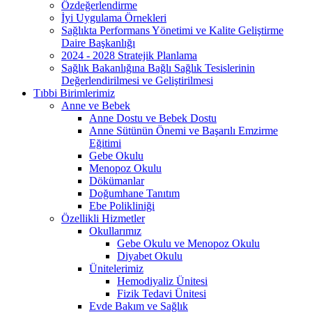
Özdeğerlendirme
İyi Uygulama Örnekleri
Sağlıkta Performans Yönetimi ve Kalite Geliştirme
Daire Başkanlığı
2024 - 2028 Stratejik Planlama
Sağlık Bakanlığına Bağlı Sağlık Tesislerinin
Değerlendirilmesi ve Geliştirilmesi
Tıbbi Birimlerimiz
Anne ve Bebek
Anne Dostu ve Bebek Dostu
Anne Sütünün Önemi ve Başarılı Emzirme
Eğitimi
Gebe Okulu
Menopoz Okulu
Dökümanlar
Doğumhane Tanıtım
Ebe Polikliniği
Özellikli Hizmetler
Okullarımız
Gebe Okulu ve Menopoz Okulu
Diyabet Okulu
Ünitelerimiz
Hemodiyaliz Ünitesi
Fizik Tedavi Ünitesi
Evde Bakım ve Sağlık