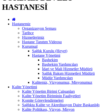
HASTANESİ
Hastanemiz
Organizasyon Şeması
Tarihçe
Hizmetlerimiz
Hastane Tanıtım Videosu
Kurumsal
Sağlık Kurulu (Heyet)
Hastane Yönetimi
Başhekim
Başhekim Yardımcıları
İdari ve Mali Hizmetler Müdürü
Sağlık Bakım Hizmetleri Müdürü
Müdür Yardımcıları
Kalitemiz, Vizyonumuz, Misyonumuz
Kalite Yönetimi
Kalite Yönetim Birimi Çalışanları
Kalite Yönetim Biriminin Faaliyetleri
Komite Görevlendirmeleri
Sağlıkta Kalite ve Akreditasyon Daire Başkanlığı
Kalite Politikası, Vizyon, Misyon