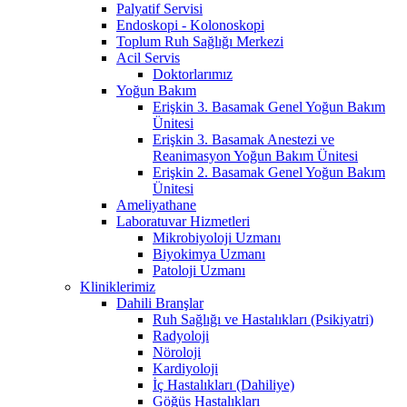
Palyatif Servisi
Endoskopi - Kolonoskopi
Toplum Ruh Sağlığı Merkezi
Acil Servis
Doktorlarımız
Yoğun Bakım
Erişkin 3. Basamak Genel Yoğun Bakım
Ünitesi
Erişkin 3. Basamak Anestezi ve
Reanimasyon Yoğun Bakım Ünitesi
Erişkin 2. Basamak Genel Yoğun Bakım
Ünitesi
Ameliyathane
Laboratuvar Hizmetleri
Mikrobiyoloji Uzmanı
Biyokimya Uzmanı
Patoloji Uzmanı
Kliniklerimiz
Dahili Branşlar
Ruh Sağlığı ve Hastalıkları (Psikiyatri)
Radyoloji
Nöroloji
Kardiyoloji
İç Hastalıkları (Dahiliye)
Göğüs Hastalıkları