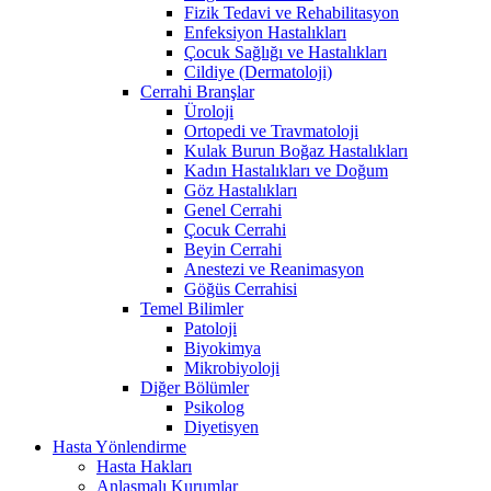
Fizik Tedavi ve Rehabilitasyon
Enfeksiyon Hastalıkları
Çocuk Sağlığı ve Hastalıkları
Cildiye (Dermatoloji)
Cerrahi Branşlar
Üroloji
Ortopedi ve Travmatoloji
Kulak Burun Boğaz Hastalıkları
Kadın Hastalıkları ve Doğum
Göz Hastalıkları
Genel Cerrahi
Çocuk Cerrahi
Beyin Cerrahi
Anestezi ve Reanimasyon
Göğüs Cerrahisi
Temel Bilimler
Patoloji
Biyokimya
Mikrobiyoloji
Diğer Bölümler
Psikolog
Diyetisyen
Hasta Yönlendirme
Hasta Hakları
Anlaşmalı Kurumlar