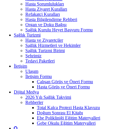
Hasta Sorumlulukları
Hasta Ziyaret Kuralları
Refakatçi Kuralları
Hasta Bilgilendirme Rehberi
Organ ve Doku Bağışı
Sağlık Kurulu Heyet Başvuru Formu
Sağlık Turizmi
Hasta ve Ziyaretçiler
Sağlık Hizmetleri ve Hekimler
Sağlık Turizmi Birimi
Şehrimiz
Tedavi Paketleri
İletişim
Ulaşım
İletişim Formu
Çalışan Görüş ve Öneri Formu
Hasta Görüş ve Öneri Formu
Dijital Medya
2026 Yılı Sağlık Takvimi
Rehberler
Total Kalça Protezi Hasta Klavuzu
Doğum Sonrası El Kitabı
Ebe Polikliniği Eğitim Materyalleri
Gebe Okulu Eğitim Materyalleri