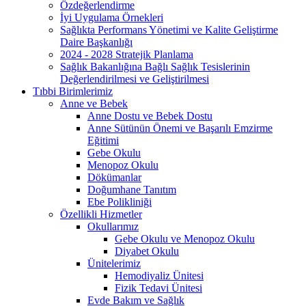
Özdeğerlendirme
İyi Uygulama Örnekleri
Sağlıkta Performans Yönetimi ve Kalite Geliştirme
Daire Başkanlığı
2024 - 2028 Stratejik Planlama
Sağlık Bakanlığına Bağlı Sağlık Tesislerinin
Değerlendirilmesi ve Geliştirilmesi
Tıbbi Birimlerimiz
Anne ve Bebek
Anne Dostu ve Bebek Dostu
Anne Sütünün Önemi ve Başarılı Emzirme
Eğitimi
Gebe Okulu
Menopoz Okulu
Dökümanlar
Doğumhane Tanıtım
Ebe Polikliniği
Özellikli Hizmetler
Okullarımız
Gebe Okulu ve Menopoz Okulu
Diyabet Okulu
Ünitelerimiz
Hemodiyaliz Ünitesi
Fizik Tedavi Ünitesi
Evde Bakım ve Sağlık