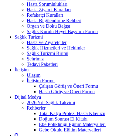
Hasta Sorumlulukları
Hasta Ziyaret Kuralları
Refakatçi Kuralları
Hasta Bilgilendirme Rehberi
Organ ve Doku Bağışı
Sağlık Kurulu Heyet Başvuru Formu
Sağlık Turizmi
Hasta ve Ziyaretçiler
Sağlık Hizmetleri ve Hekimler
Sağlık Turizmi Birimi
Şehrimiz
Tedavi Paketleri
İletişim
Ulaşım
İletişim Formu
Çalışan Görüş ve Öneri Formu
Hasta Görüş ve Öneri Formu
Dijital Medya
2026 Yılı Sağlık Takvimi
Rehberler
Total Kalça Protezi Hasta Klavuzu
Doğum Sonrası El Kitabı
Ebe Polikliniği Eğitim Materyalleri
Gebe Okulu Eğitim Materyalleri