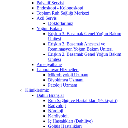
Palyatif Servisi
Endoskopi - Kolonoskopi
Toplum Ruh Sağlığı Merkezi
Acil Servis
Doktorlarımız
Yoğun Bakım
Erişkin 3. Basamak Genel Yoğun Bakım
Ünitesi
Erişkin 3. Basamak Anestezi ve
Reanimasyon Yoğun Bakım Ünitesi
Erişkin 2. Basamak Genel Yoğun Bakım
Ünitesi
Ameliyathane
Laboratuvar Hizmetleri
Mikrobiyoloji Uzmanı
Biyokimya Uzmanı
Patoloji Uzmanı
Kliniklerimiz
Dahili Branşlar
Ruh Sağlığı ve Hastalıkları (Psikiyatri)
Radyoloji
Nöroloji
Kardiyoloji
İç Hastalıkları (Dahiliye)
Göğüs Hastalıkları