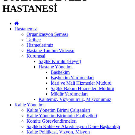
HASTANESİ
Hastanemiz
Organizasyon Şeması
Tarihçe
Hizmetlerimiz
Hastane Tanıtım Videosu
Kurumsal
Sağlık Kurulu (Heyet)
Hastane Yönetimi
Başhekim
Başhekim Yardımcıları
İdari ve Mali Hizmetler Müdürü
Sağlık Bakım Hizmetleri Müdürü
Müdür Yardımcıları
Kalitemiz, Vizyonumuz, Misyonumuz
Kalite Yönetimi
Kalite Yönetim Birimi Çalışanları
Kalite Yönetim Biriminin Faaliyetleri
Komite Görevlendirmeleri
Sağlıkta Kalite ve Akreditasyon Daire Başkanlığı
Kalite Politikası, Vizyon, Misyon