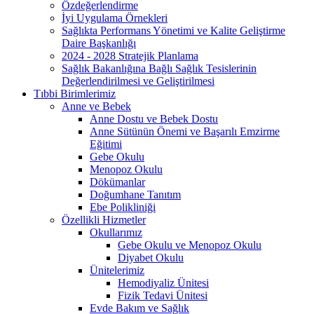
Özdeğerlendirme
İyi Uygulama Örnekleri
Sağlıkta Performans Yönetimi ve Kalite Geliştirme
Daire Başkanlığı
2024 - 2028 Stratejik Planlama
Sağlık Bakanlığına Bağlı Sağlık Tesislerinin
Değerlendirilmesi ve Geliştirilmesi
Tıbbi Birimlerimiz
Anne ve Bebek
Anne Dostu ve Bebek Dostu
Anne Sütünün Önemi ve Başarılı Emzirme
Eğitimi
Gebe Okulu
Menopoz Okulu
Dökümanlar
Doğumhane Tanıtım
Ebe Polikliniği
Özellikli Hizmetler
Okullarımız
Gebe Okulu ve Menopoz Okulu
Diyabet Okulu
Ünitelerimiz
Hemodiyaliz Ünitesi
Fizik Tedavi Ünitesi
Evde Bakım ve Sağlık