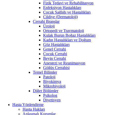
Fizik Tedavi ve Rehabilitasyon
Enfeksiyon Hastalıkları
Çocuk Sağlığı ve Hastalıkları
Cildiye (Dermatoloji)
Cerrahi Branşlar
Üroloji
Ortopedi ve Travmatoloji
Kulak Burun Boğaz Hastalıkları
Kadın Hastalıkları ve Doğum
Göz Hastalıkları
Genel Cerrahi
Çocuk Cerrahi
Beyin Cerrahi
Anestezi ve Reanimasyon
Göğüs Cerrahisi
Temel Bilimler
Patoloji
Biyokimya
Mikrobiyoloji
Diğer Bölümler
Psikolog
Diyetisyen
Hasta Yönlendirme
Hasta Hakları
Anlaşmalı Kurumlar