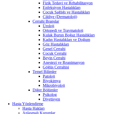
Fizik Tedavi ve Rehabilitasyon
Enfeksiyon Hastalıkları
Çocuk Sağlığı ve Hastalıkları
Cildiye (Dermatoloji)
Cerrahi Branşlar
Üroloji
Ortopedi ve Travmatoloji
Kulak Burun Boğaz Hastalıkları
Kadın Hastalıkları ve Doğum
Göz Hastalıkları
Genel Cerrahi
Çocuk Cerrahi
Beyin Cerrahi
Anestezi ve Reanimasyon
Göğüs Cerrahisi
Temel Bilimler
Patoloji
Biyokimya
Mikrobiyoloji
Diğer Bölümler
Psikolog
Diyetisyen
Hasta Yönlendirme
Hasta Hakları
Anlaşmalı Kurumlar