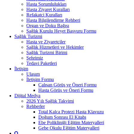
Hasta Sorumlulukları
Hasta Ziyaret Kuralları
Refakatçi Kuralları
Hasta Bilgilendirme Rehberi
Organ ve Doku Bağışı
Sağlık Kurulu Heyet Başvuru Formu
Sağlık Turizmi
Hasta ve Ziyaretçiler
Sağlık Hizmetleri ve Hekimler
Sağlık Turizmi Birimi
Şehrimiz
Tedavi Paketleri
İletişim
Ulaşım
İletişim Formu
Çalışan Görüş ve Öneri Formu
Hasta Görüş ve Öneri Formu
Dijital Medya
2026 Yılı Sağlık Takvimi
Rehberler
Total Kalça Protezi Hasta Klavuzu
Doğum Sonrası El Kitabı
Ebe Polikliniği Eğitim Materyalleri
Gebe Okulu Eğitim Materyalleri