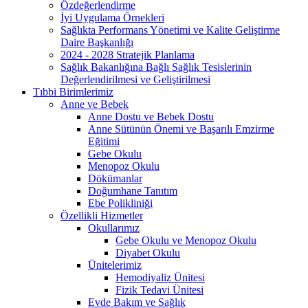
Özdeğerlendirme
İyi Uygulama Örnekleri
Sağlıkta Performans Yönetimi ve Kalite Geliştirme
Daire Başkanlığı
2024 - 2028 Stratejik Planlama
Sağlık Bakanlığına Bağlı Sağlık Tesislerinin
Değerlendirilmesi ve Geliştirilmesi
Tıbbi Birimlerimiz
Anne ve Bebek
Anne Dostu ve Bebek Dostu
Anne Sütünün Önemi ve Başarılı Emzirme
Eğitimi
Gebe Okulu
Menopoz Okulu
Dökümanlar
Doğumhane Tanıtım
Ebe Polikliniği
Özellikli Hizmetler
Okullarımız
Gebe Okulu ve Menopoz Okulu
Diyabet Okulu
Ünitelerimiz
Hemodiyaliz Ünitesi
Fizik Tedavi Ünitesi
Evde Bakım ve Sağlık