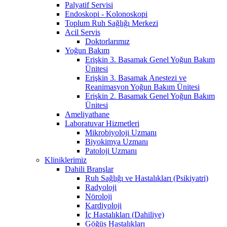
Palyatif Servisi
Endoskopi - Kolonoskopi
Toplum Ruh Sağlığı Merkezi
Acil Servis
Doktorlarımız
Yoğun Bakım
Erişkin 3. Basamak Genel Yoğun Bakım
Ünitesi
Erişkin 3. Basamak Anestezi ve
Reanimasyon Yoğun Bakım Ünitesi
Erişkin 2. Basamak Genel Yoğun Bakım
Ünitesi
Ameliyathane
Laboratuvar Hizmetleri
Mikrobiyoloji Uzmanı
Biyokimya Uzmanı
Patoloji Uzmanı
Kliniklerimiz
Dahili Branşlar
Ruh Sağlığı ve Hastalıkları (Psikiyatri)
Radyoloji
Nöroloji
Kardiyoloji
İç Hastalıkları (Dahiliye)
Göğüs Hastalıkları