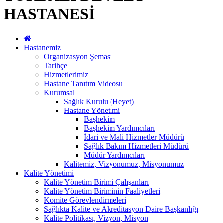
HASTANESİ
Hastanemiz
Organizasyon Şeması
Tarihçe
Hizmetlerimiz
Hastane Tanıtım Videosu
Kurumsal
Sağlık Kurulu (Heyet)
Hastane Yönetimi
Başhekim
Başhekim Yardımcıları
İdari ve Mali Hizmetler Müdürü
Sağlık Bakım Hizmetleri Müdürü
Müdür Yardımcıları
Kalitemiz, Vizyonumuz, Misyonumuz
Kalite Yönetimi
Kalite Yönetim Birimi Çalışanları
Kalite Yönetim Biriminin Faaliyetleri
Komite Görevlendirmeleri
Sağlıkta Kalite ve Akreditasyon Daire Başkanlığı
Kalite Politikası, Vizyon, Misyon