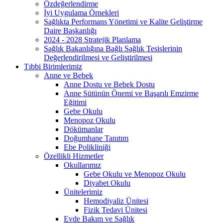
Özdeğerlendirme
İyi Uygulama Örnekleri
Sağlıkta Performans Yönetimi ve Kalite Geliştirme
Daire Başkanlığı
2024 - 2028 Stratejik Planlama
Sağlık Bakanlığına Bağlı Sağlık Tesislerinin
Değerlendirilmesi ve Geliştirilmesi
Tıbbi Birimlerimiz
Anne ve Bebek
Anne Dostu ve Bebek Dostu
Anne Sütünün Önemi ve Başarılı Emzirme
Eğitimi
Gebe Okulu
Menopoz Okulu
Dökümanlar
Doğumhane Tanıtım
Ebe Polikliniği
Özellikli Hizmetler
Okullarımız
Gebe Okulu ve Menopoz Okulu
Diyabet Okulu
Ünitelerimiz
Hemodiyaliz Ünitesi
Fizik Tedavi Ünitesi
Evde Bakım ve Sağlık