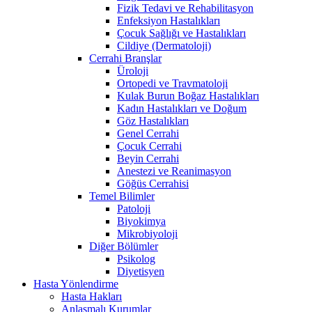
Fizik Tedavi ve Rehabilitasyon
Enfeksiyon Hastalıkları
Çocuk Sağlığı ve Hastalıkları
Cildiye (Dermatoloji)
Cerrahi Branşlar
Üroloji
Ortopedi ve Travmatoloji
Kulak Burun Boğaz Hastalıkları
Kadın Hastalıkları ve Doğum
Göz Hastalıkları
Genel Cerrahi
Çocuk Cerrahi
Beyin Cerrahi
Anestezi ve Reanimasyon
Göğüs Cerrahisi
Temel Bilimler
Patoloji
Biyokimya
Mikrobiyoloji
Diğer Bölümler
Psikolog
Diyetisyen
Hasta Yönlendirme
Hasta Hakları
Anlaşmalı Kurumlar