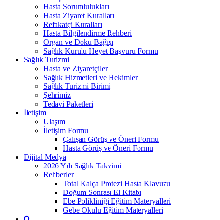
Hasta Sorumlulukları
Hasta Ziyaret Kuralları
Refakatçi Kuralları
Hasta Bilgilendirme Rehberi
Organ ve Doku Bağışı
Sağlık Kurulu Heyet Başvuru Formu
Sağlık Turizmi
Hasta ve Ziyaretçiler
Sağlık Hizmetleri ve Hekimler
Sağlık Turizmi Birimi
Şehrimiz
Tedavi Paketleri
İletişim
Ulaşım
İletişim Formu
Çalışan Görüş ve Öneri Formu
Hasta Görüş ve Öneri Formu
Dijital Medya
2026 Yılı Sağlık Takvimi
Rehberler
Total Kalça Protezi Hasta Klavuzu
Doğum Sonrası El Kitabı
Ebe Polikliniği Eğitim Materyalleri
Gebe Okulu Eğitim Materyalleri