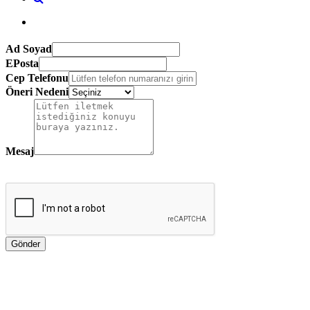
Ad Soyad
EPosta
Cep Telefonu
Öneri Nedeni
Mesaj