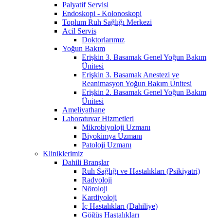
Palyatif Servisi
Endoskopi - Kolonoskopi
Toplum Ruh Sağlığı Merkezi
Acil Servis
Doktorlarımız
Yoğun Bakım
Erişkin 3. Basamak Genel Yoğun Bakım
Ünitesi
Erişkin 3. Basamak Anestezi ve
Reanimasyon Yoğun Bakım Ünitesi
Erişkin 2. Basamak Genel Yoğun Bakım
Ünitesi
Ameliyathane
Laboratuvar Hizmetleri
Mikrobiyoloji Uzmanı
Biyokimya Uzmanı
Patoloji Uzmanı
Kliniklerimiz
Dahili Branşlar
Ruh Sağlığı ve Hastalıkları (Psikiyatri)
Radyoloji
Nöroloji
Kardiyoloji
İç Hastalıkları (Dahiliye)
Göğüs Hastalıkları