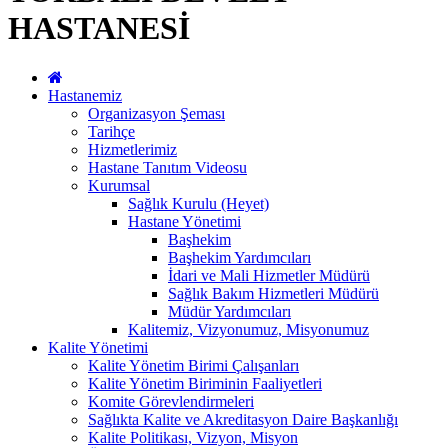
HASTANESİ
Hastanemiz
Organizasyon Şeması
Tarihçe
Hizmetlerimiz
Hastane Tanıtım Videosu
Kurumsal
Sağlık Kurulu (Heyet)
Hastane Yönetimi
Başhekim
Başhekim Yardımcıları
İdari ve Mali Hizmetler Müdürü
Sağlık Bakım Hizmetleri Müdürü
Müdür Yardımcıları
Kalitemiz, Vizyonumuz, Misyonumuz
Kalite Yönetimi
Kalite Yönetim Birimi Çalışanları
Kalite Yönetim Biriminin Faaliyetleri
Komite Görevlendirmeleri
Sağlıkta Kalite ve Akreditasyon Daire Başkanlığı
Kalite Politikası, Vizyon, Misyon